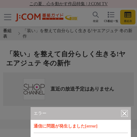
この夏、心を動かす作品特集 | J:COM TV
検索
CS番組一覧
番組表
番組
「装い」を整えて自分らしく生きる!ヤエアジュテ 冬の新
表
作
「装い」を整えて自分らしく生きる!ヤ
エアジュテ 冬の新作
直近の放送予定はありません
エラー
通信に問題が発生しました[error]