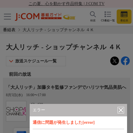
この夏、心を動かす作品特集 | J:COM TV
検索
CS番組一覧
番組表
番組表
大人リッチ - ショップチャンネル ４Ｋ
大人リッチ - ショップチャンネル ４Ｋ
放送スケジュール一覧
前回の放送
「大人リッチ」加藤タキ監修ファンデでハリツヤ気品美肌へ
8月5日(水)
16:00〜17:00
Ch.430
ショップチャンネル ４Ｋ
エラー
通信に問題が発生しました[error]