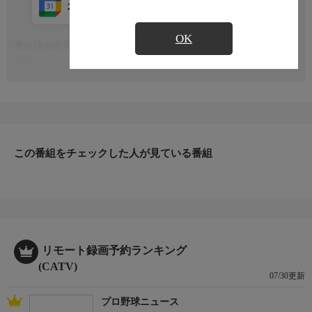
カレンダー登録
アプリ視聴
放送中
OK
番組詳細内容
もっと見る
お知らせ
日本初のショッピング専門チャンネルとして1996年にスタート。
ファッション、ビューティー、ホームグッズ、グルメなど、バイ
ヤーが厳選した商品を24時間ご紹介。世界中の逸品に出会う喜び
を生放送ならではの臨場感と一緒にお楽しみください。
＊ライブ放送につき、番組および商品内容に変更が生じる場合も
この番組をチェックした人が見ている番組
ございます。
ＨＰ：https://www.shopch.jp
リモート録画予約ランキング
(CATV)
07/30更新
プロ野球ニュース