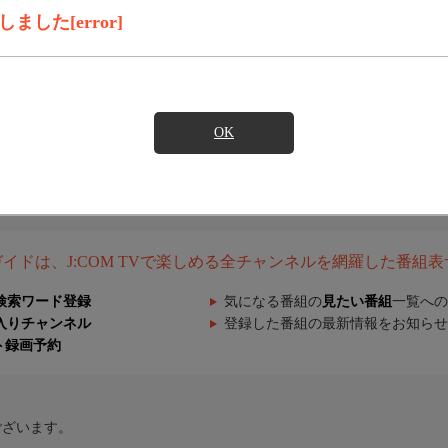
した[error]
OK
組ガイドは、J:COM TVで楽しめる全チャンネルを網羅した番組
検索ワード登録
気になる番組の
見たい番組
一覧への
入りチャンネル
登録した番組の最新情報をお知らせ
ト録画予約
ございます。