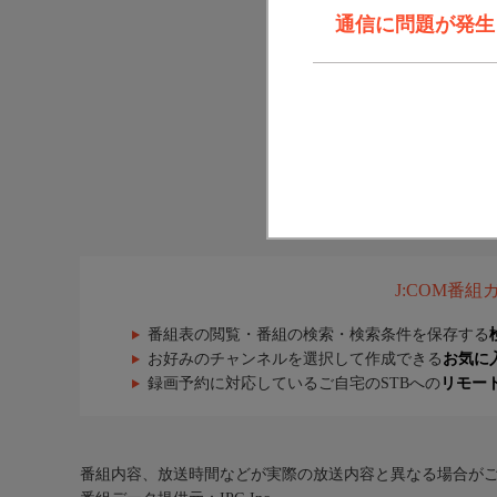
通信に問題が発生しま
J:COM番
番組表の閲覧・番組の検索・検索条件を保存する
お好みのチャンネルを選択して作成できる
お気に
録画予約に対応しているご自宅のSTBへの
リモー
番組内容、放送時間などが実際の放送内容と異なる場合が