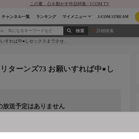
この夏、心を動かす作品特集 | J:COM TV
チャンネル一覧
ランキング
マイメニュー
J:COM STREAM
詳細検索
願いすれば中●しセックスまでさせ…
ターンズ73 お願いすれば中●し
の放送予定はありません