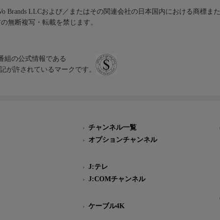
iVo Brands LLCおよび／またはその関連会社の日本国内における商標
材の無断複写・転載を禁じます。
、テレビ番組の公式情報である
スにのみ表記が許されているマークです。
チャンネル一覧
オプションチャンネル
J:テレ
J:COMチャンネル
ケーブル4K