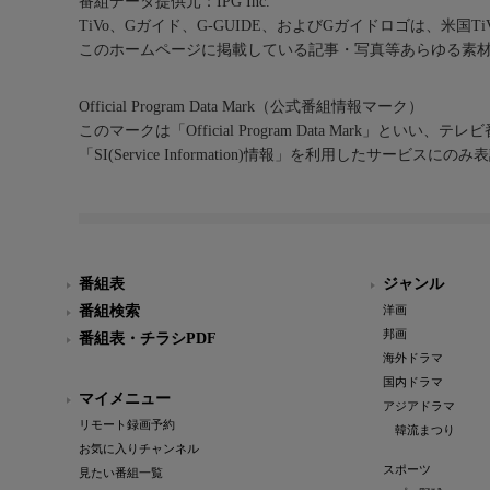
番組データ提供元：IPG Inc.
TiVo、Gガイド、G-GUIDE、およびGガイドロゴは、米国T
このホームページに掲載している記事・写真等あらゆる素
Official Program Data Mark（公式番組情報マーク）
このマークは「Official Program Data Mark」といい
「SI(Service Information)情報」を利用したサービ
番組表
ジャンル
番組検索
洋画
邦画
番組表・チラシPDF
海外ドラマ
国内ドラマ
マイメニュー
アジアドラマ
リモート録画予約
韓流まつり
お気に入りチャンネル
スポーツ
見たい番組一覧