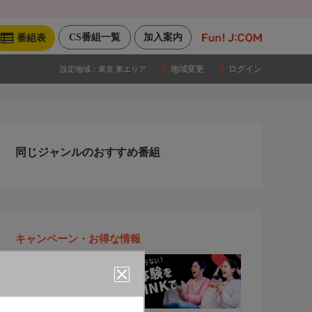
CS番組一覧
加入案内
番組表
地域変更
ログイン
設定地域：
東京 東エリア
同じジャンルのおすすめ番組
キャンペーン・お得な情報