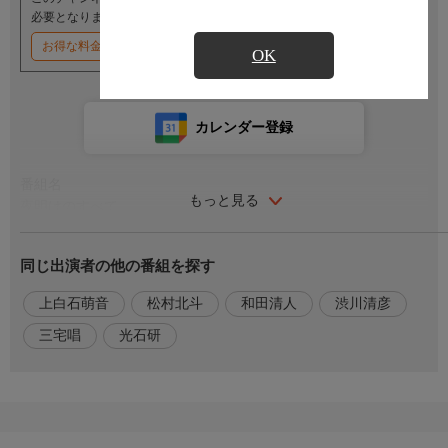
必要となります。
お得な料金割引キャンペーン実施中
OK
カレンダー登録
番組名
もっと見る
夜明けのすべて
番組内容
同じ出演者の他の番組を探す
月に1度、PMS(月経前症候群)でイライラが抑えられなくなって
しまう藤沢さん。それが原因で失敗を重ね、働いていた会社を辞
上白石萌音
松村北斗
和田清人
渋川清彦
めることになった彼女は転職し、今ではアットホームな雰囲気の
三宅唱
光石研
小さな会社で働いていた。しかし、ある日彼女は、やはりその会
社へ転職してきた青年・山添くんの無気力そうな態度を見て、つ
い怒りを爆発させてしまう。実は彼もパニック障害があり、前途
有望だったキャリアを棒に振った過去があった。