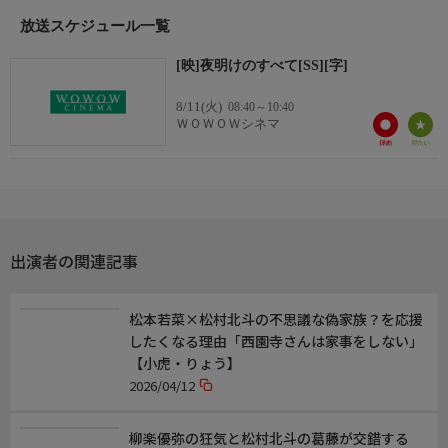
出演／関連情報
(2024年 日本)
放送スケジュール一覧
【監督】三宅唱
[映]夜明けのすべて[SS][字]
【脚本】三宅唱、和田清人
【出演】松村北斗、上白石萌音、渋川清彦、光石研、りょう
8/11(火)
08:40～10:40
ＷＯＷＯＷシネマ
【上白石萌音 歌手デビュー10周年/WOWOW連続特集】
【同特集の次の放送】
8/11(火・祝) 10:40 シネマ L・DK ひとつ屋根の下、「スキ」がふ
たつ。
8/11(火・祝) 12:30 シネマ 舞妓はレディ
出演者の関連記事
松本若菜×松村北斗の不思議な偽家族？を応援
したくなる理由「西園寺さんは家事をしない」
【小虎・りょう】
2026/04/12
柳楽優弥の狂気と松村北斗の葛藤が交錯する