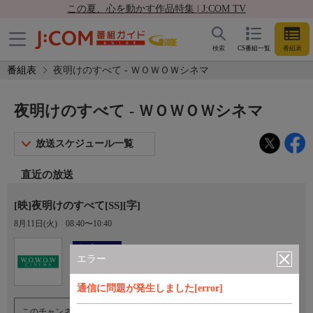
この夏、心を動かす作品特集 | J:COM TV
検索
CS番組一覧
番組表
番組表
夜明けのすべて - ＷＯＷＯＷシネマ
夜明けのすべて - ＷＯＷＯＷシネマ
放送スケジュール一覧
直近の放送
[映]夜明けのすべて[SS][字]
8月11日(火)
08:40〜10:40
Ch.193
オプション
ＷＯＷＯＷシネマ
エラー
通信に問題が発生しました[error]
このチャンネルのご視聴には、オプションチャンネル(有料)のご契約が