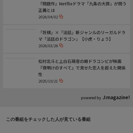
『問題作』Netflixドラマ「九条の大罪」が問う
正義とは
2026/04/02
「将棋」×「法廷」新ジャンルのリーガルドラ
マ「法廷のドラゴン」【小虎・りょう】
2026/03/26
松村北斗と上白石萌音の朝ドラコンビが映画
『夜明けのすべて』で見せた恋人を超えた関係
性
2025/10/21
J:magazine!
powered by
この番組をチェックした人が見ている番組