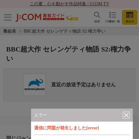
この夏、心を動かす作品特集 | J:COM TV
検索
CS番組一覧
番組表
番組表
BBC超大作 セレンゲティ物語 S2:権力争い
BBC超大作 セレンゲティ物語 S2:権力争
い
直近の放送予定はありません
エラー
通信に問題が発生しました[error]
同じジャンルのおすすめ番組