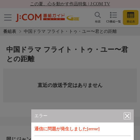
この夏、心を動かす作品特集 | J:COM TV
検索
CS番組一覧
番組表
番組表
中国ドラマ フライト・トゥ・ユー〜君との距離
中国ドラマ フライト・トゥ・ユー〜君
との距離
直近の放送予定はありません
エラー
通信に問題が発生しました[error]
同じジャンルのおすすめ番組