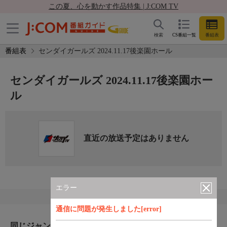
この夏、心を動かす作品特集 | J:COM TV
検索
CS番組一覧
番組表
番組表
センダイガールズ 2024.11.17後楽園ホール
センダイガールズ 2024.11.17後楽園ホー
ル
直近の放送予定はありません
エラー
通信に問題が発生しました[error]
同じジャンルのおすすめ番組