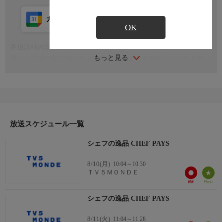
カレンダー登録
アプリ視聴
放送前
OK
番組詳細内容
もっと見る
様々な地域の架け橋となり、文化の豊かさを共有してくれる料
理。フランス海外県ならではの食材で、シェフが斬新な料理を用
意する。
司会：ブリス・ローラン・デュボワ
放送スケジュール一覧
シェフの逸品 CHEF PAYS
8/10(月)
10:04～10:30
ＴＶ５ＭＯＮＤＥ
シェフの逸品 CHEF PAYS
8/11(火)
11:04～11:28