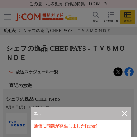
この夏、心を動かす作品特集 | J:COM TV
検索
CS番組一覧
番組表
番組表
シェフの逸品 CHEF PAYS - ＴＶ５ＭＯＮＤＥ
シェフの逸品 CHEF PAYS - ＴＶ５ＭＯ
ＮＤＥ
放送スケジュール一覧
直近の放送
シェフの逸品 CHEF PAYS
8月10日(月)
10:04〜10:30
エラー
Ch.767
ＴＶ５ＭＯＮＤＥ
通信に問題が発生しました[error]