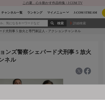
この夏、心を動かす作品特集 | J:COM TV
チャンネル一覧
ランキング
マイメニュー
J:COM STREAM
詳細検索
犬刑事 5 放火と専門家証人 - アクションチャンネル
ンズ警察シェパード犬刑事 5 放火
ャンネル