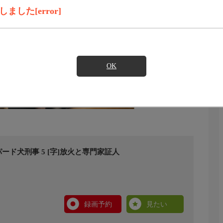
した[error]
OK
ド犬刑事 5 [字]放火と専門家証人
録画予約
見たい