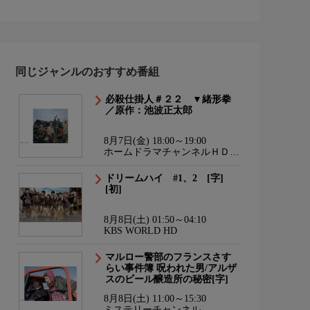
同じジャンルのおすすめ番組
必殺仕掛人＃２２ ▼緒形拳
／原作：池波正太郎
8月7日(金) 18:00～19:00
ホームドラマチャンネルＨＤ
韓流・時代劇・国内ドラマ
ドリームハイ #1、2 [字]
[初]
8月8日(土) 01:50～04:10
KBS WORLD HD
マルロー警部のフランスさす
らい事件簿 呪われた男/アルザ
スのビール醸造所の秘密[字]
8月8日(土) 11:00～15:30
ミステリーチャンネル