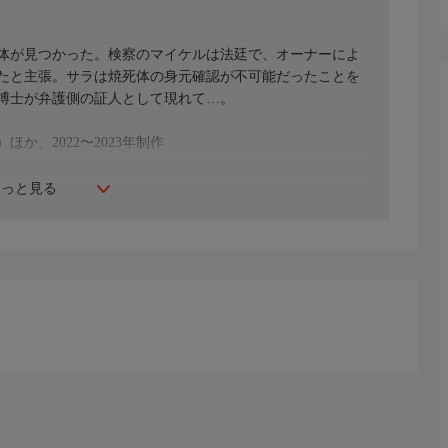
体が見つかった。検察のマイケルは法廷で、オーナーによ
たと主張。サラは焼死体の身元確認が不可能だったことを
博士が弁護側の証人として現れて…。
か、2022〜2023年制作
もっと見る