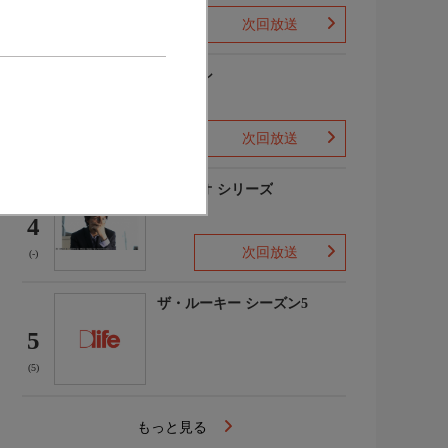
次回放送
(1)
下山メシ
3
次回放送
(-)
ガリレオ シリーズ
4
次回放送
(-)
ザ・ルーキー シーズン5
5
(5)
もっと見る