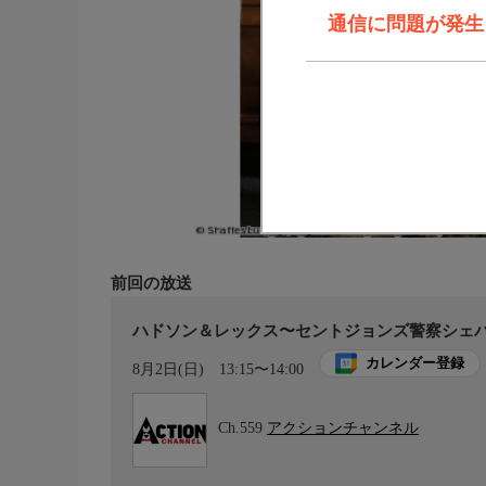
通信に問題が発生しま
前回の放送
ハドソン＆レックス〜セントジョンズ警察シェパー
カレンダー登録
8月2日(日)
13:15〜14:00
Ch.559
アクションチャンネル