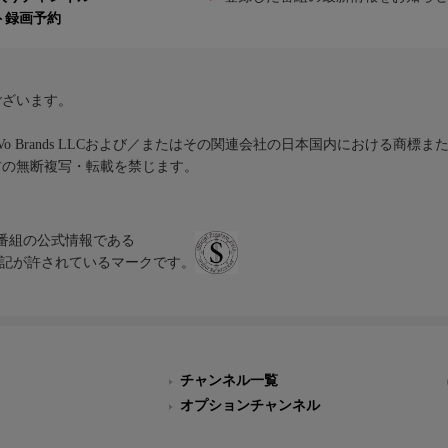
ト録画予約
ございます。
iVo Brands LLCおよび／またはその関連会社の日本国内における商標
材の無断複写・転載を禁じます。
、テレビ番組の公式情報である
スにのみ表記が許されているマークです。
チャンネル一覧
オプションチャンネル