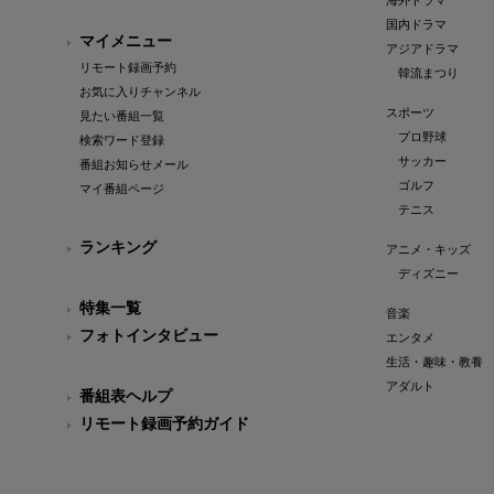
海外ドラマ
国内ドラマ
マイメニュー
アジアドラマ
リモート録画予約
韓流まつり
お気に入りチャンネル
スポーツ
見たい番組一覧
プロ野球
検索ワード登録
サッカー
番組お知らせメール
ゴルフ
マイ番組ページ
テニス
ランキング
アニメ・キッズ
ディズニー
特集一覧
音楽
フォトインタビュー
エンタメ
生活・趣味・教養
アダルト
番組表ヘルプ
リモート録画予約ガイド