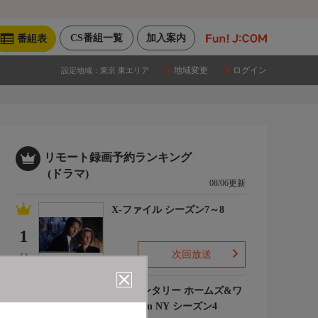
CS番組一覧
加入案内
番組表
地域変更
ログイン
設定地域：
東京 東エリア
リモート録画予約ランキング
(ドラマ)
08/06更新
X-ファイル シーズン7～8
1
次回放送
(-)
エレメンタリー ホームズ&ワ
トソン in NY シーズン4
2