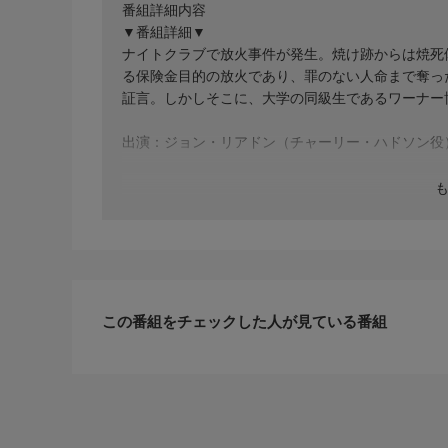
番組詳細内容
▼番組詳細▼
ナイトクラブで放火事件が発生。焼け跡からは焼死
る保険金目的の放火であり、罪のない人命まで奪っ
証言。しかしそこに、大学の同級生であるワーナー
出演：ジョン・リアドン（チャーリー・ハドソン役）ほ
この番組をチェックした人が見ている番組