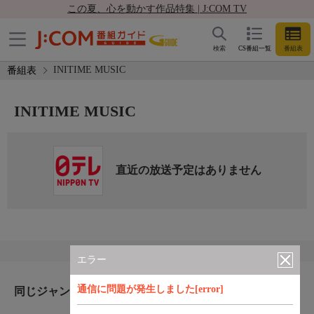
この夏、心を動かす作品特集 | J:COM TV
検索
CS番組一覧
番組表
INITIME MUSIC
番組表
INITIME MUSIC
直近の放送予定はありません
エラー
通信に問題が発生しました[error]
同じジャンルのおすすめ番組