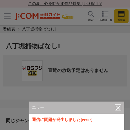
この夏、心を動かす作品特集 | J:COM TV
検索
CS番組一覧
番組表
番組表
八丁堀捕物ばなしI
八丁堀捕物ばなしI
直近の放送予定はありません
エラー
通信に問題が発生しました[error]
同じジャンルのおすすめ番組