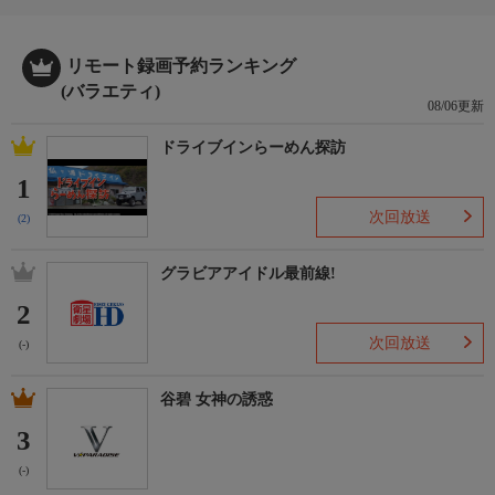
リモート録画予約ランキング
(バラエティ)
08/06更新
ドライブインらーめん探訪
1
次回放送
(2)
グラビアアイドル最前線!
2
次回放送
(-)
谷碧 女神の誘惑
3
(-)