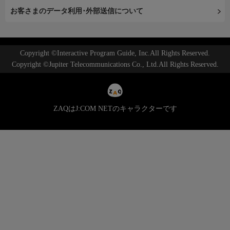
お客さまのデータ利用･外部送信について
Copyright ©Interactive Program Guide, Inc.All Rights Reserved.
Copyright ©Jupiter Telecommunications Co., Ltd.All Rights Reserved.
ZAQはJ:COM NETのキャラクターです