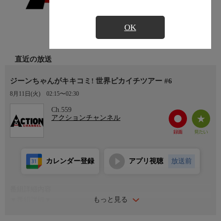
OK
直近の放送
ジーンちゃんがキキコミ! 世界ピカイチツアー #6
8月11日(火)
02:15〜02:30
Ch.559
アクションチャンネル
カレンダー登録
アプリ視聴
放送前
番組詳細内容
もっと見る
▼番組詳細▼
『にじいろジーン』の番組キャラクター・ジーンちゃんが、世界