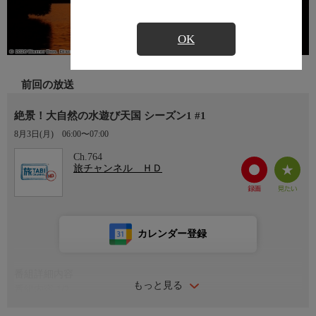
OK
前回の放送
絶景！大自然の水遊び天国 シーズン1 #1
8月3日(月)
06:00〜07:00
Ch.764
旅チャンネル ＨＤ
カレンダー登録
番組詳細内容
もっと見る
番組内容 1/2
知られざる秘境の遊泳スポットを求め、世界各地を巡る。ハイキ