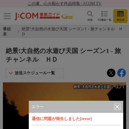
この夏、心を動かす作品特集 | J:COM TV
検索
CS番組一覧
番組表
番組
絶景!大自然の水遊び天国 シーズン1 - 旅チャンネル Ｈ
表
Ｄ
絶景!大自然の水遊び天国 シーズン1 - 旅
チャンネル ＨＤ
放送スケジュール一覧
エラー
通信に問題が発生しました[error]