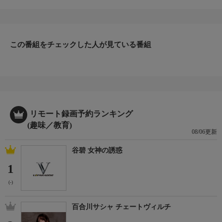
ングをして、ボートや4WDに乗って、たどり着くのは誰も知らな
い究極の涼み場だ。ハワイの瑠璃色のラグーンでカメと一緒に泳
ぎ、ギリシャの島で絶壁のオアシスに飛び込もう！バリのジャン
グルが作るインフィニティプールで水しぶきを上げたり、カリフ
この番組をチェックした人が見ている番組
ォルニアの穴場ビーチまでバギーを飛ばして、忘れられない大冒
険をしよう！
番組内容 2/2
Episode 1 アメリカの穴場スポット
人里離れた極上の自然スポットへ涼みに行こう！美しいアクアマ
リン色をしたハバスパイ滝から、ニューメキシコにあるクリスタ
ルブルーのオアシスまで、とっておきのスポットを紹介。たどり
リモート録画予約ランキング
着くまでは容易ではないが、冒険する価値は十分にある場所ばか
(趣味／教育)
08/06更新
りだ。
（原題：Top Secret Swimming Holes (Season 1)）日本語吹替
谷碧 女神の誘惑
1
(-)
百合川サシャ チェートヴィルチ