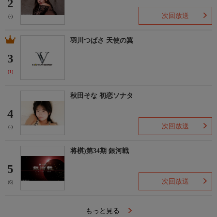
2
次回放送
(-)
羽川つばさ 天使の翼
3
(1)
秋田そな 初恋ソナタ
4
次回放送
(-)
将棋)第34期 銀河戦
5
次回放送
(6)
もっと見る