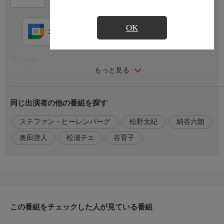
OK
カレンダー登録
アプリ視聴
放送中
番組内容
もっと見る
▽「君のものはボクのもの」スポンジ・ボブは、バーガーのおも
ちゃをパトリックと共有することになった。だが、いつまでたっ
てもパトリックはおもちゃを渡さず、2人は取っ組み合いのケン
同じ出演者の他の番組を探す
カになる。 ▽「一番のケチは誰？」カーニさんがケチを競う賞
にノミネートされた。だが、他のノミネート者たちはケチのつわ
ステファン・ヒーレンバーグ
松野太紀
納谷六朗
ものばかり。カーニさんは優勝のため、スポンジ・ボブにカー二
さんのケチさを誇張してアピールさせようとするが…。
奥田啓人
松浦チエ
谷育子
出演者
【声】松野太紀，谷育子，納谷六朗，奥田啓人，松浦チエ
原作・脚本
【原案】ステファン・ヒーレンバーグ
この番組をチェックした人が見ている番組