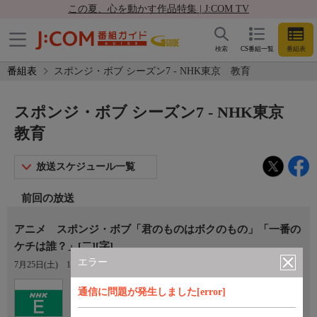
この夏、心を動かす作品特集 | J:COM TV
検索
CS番組一覧
番組表
番組表
スポンジ・ボブ シーズン7 - NHK東京 教育
スポンジ・ボブ シーズン7 - NHK東京
教育
放送スケジュール一覧
前回の放送
アニメ スポンジ・ボブ「君のものはボクのもの」「一番の
ケチは誰？」[二][字]
エラー
7月25日(土)
17:55〜18:20
Ch.2
通信に問題が発生しました[error]
NHK東京 教育