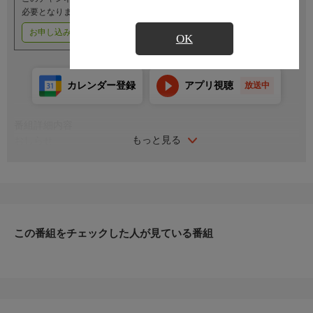
必要となります。
お申し込みはこちら
ご利用料金はこちら
OK
カレンダー登録
アプリ視聴
放送中
番組詳細内容
もっと見る
おしらせ
（番組内容に関するお問い合わせは）
レジャーチャンネルサービスセンター
０３−４５０３−６５５５
受付時間／１０：００〜１８：００（年中無休）
この番組をチェックした人が見ている番組