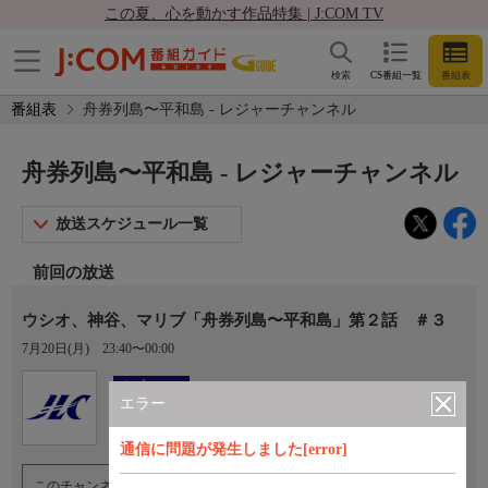
この夏、心を動かす作品特集 | J:COM TV
検索
CS番組一覧
番組表
番組表
舟券列島〜平和島 - レジャーチャンネル
舟券列島〜平和島 - レジャーチャンネル
放送スケジュール一覧
前回の放送
ウシオ、神谷、マリブ「舟券列島〜平和島」第２話 ＃３
7月20日(月)
23:40〜00:00
Ch.922
オプション
レジャーチャンネル
エラー
通信に問題が発生しました[error]
このチャンネルのご視聴には、オプションチャンネル(有料)のご契約が