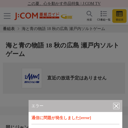
この夏、心を動かす作品特集 | J:COM TV
検索
CS番組一覧
番組表
番組表
海と青の物語 18 秋の広島 瀬戸内ソルトゲーム
海と青の物語 18 秋の広島 瀬戸内ソルト
ゲーム
直近の放送予定はありません
エラー
通信に問題が発生しました[error]
同じジャンルのおすすめ番組