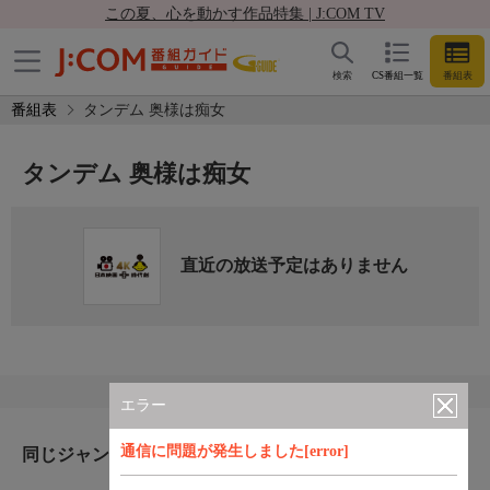
この夏、心を動かす作品特集 | J:COM TV
検索
CS番組一覧
番組表
番組表
タンデム 奥様は痴女
タンデム 奥様は痴女
直近の放送予定はありません
エラー
通信に問題が発生しました[error]
同じジャンルのおすすめ番組