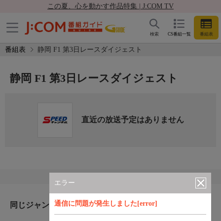
この夏、心を動かす作品特集 | J:COM TV
検索
CS番組一覧
番組表
番組表
静岡 F1 第3日レースダイジェスト
静岡 F1 第3日レースダイジェスト
直近の放送予定はありません
エラー
通信に問題が発生しました[error]
同じジャンルのおすすめ番組