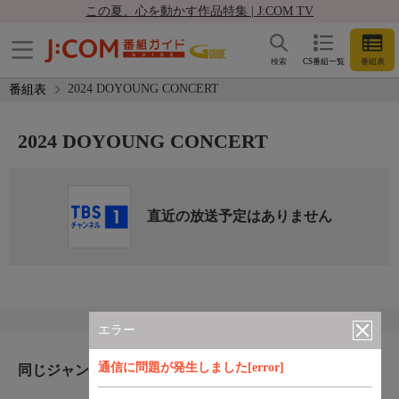
この夏、心を動かす作品特集 | J:COM TV
検索
CS番組一覧
番組表
2024 DOYOUNG CONCERT
番組表
2024 DOYOUNG CONCERT
直近の放送予定はありません
エラー
通信に問題が発生しました[error]
同じジャンルのおすすめ番組