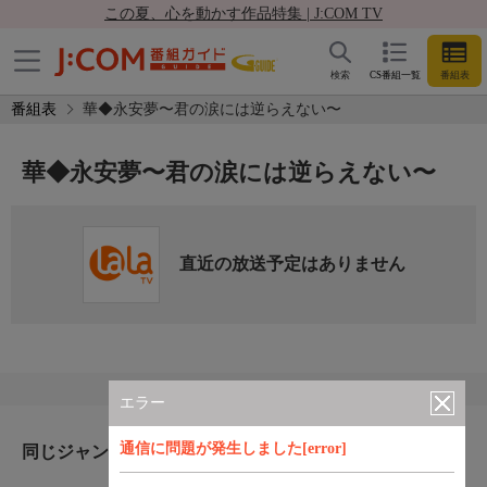
この夏、心を動かす作品特集 | J:COM TV
検索
CS番組一覧
番組表
番組表
華◆永安夢〜君の涙には逆らえない〜
華◆永安夢〜君の涙には逆らえない〜
直近の放送予定はありません
エラー
通信に問題が発生しました[error]
同じジャンルのおすすめ番組