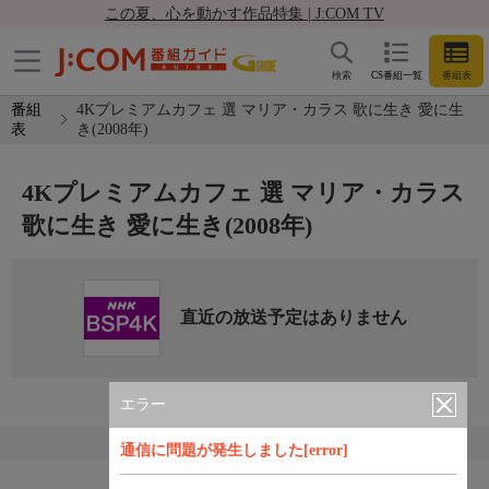
この夏、心を動かす作品特集 | J:COM TV
検索
CS番組一覧
番組表
番組
4Kプレミアムカフェ 選 マリア・カラス 歌に生き 愛に生
表
き(2008年)
4Kプレミアムカフェ 選 マリア・カラス
歌に生き 愛に生き(2008年)
直近の放送予定はありません
エラー
通信に問題が発生しました[error]