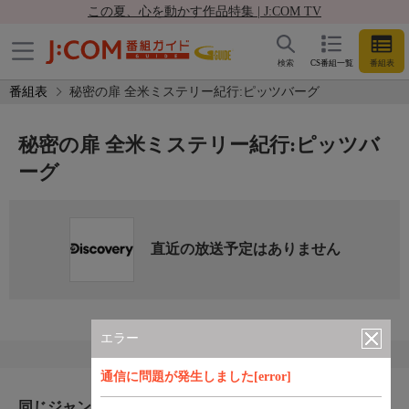
この夏、心を動かす作品特集 | J:COM TV
検索
CS番組一覧
番組表
番組表
秘密の扉 全米ミステリー紀行:ピッツバーグ
秘密の扉 全米ミステリー紀行:ピッツバ
ーグ
直近の放送予定はありません
エラー
通信に問題が発生しました[error]
同じジャンルのおすすめ番組