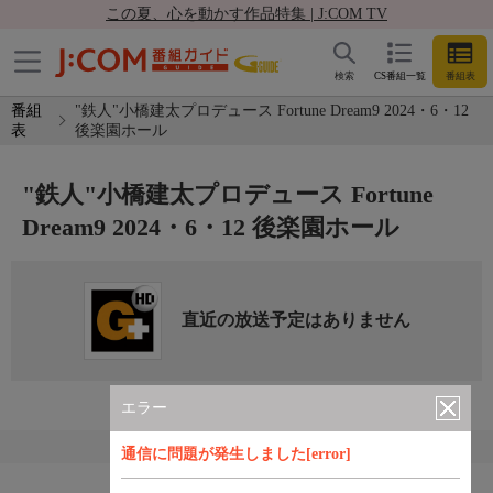
この夏、心を動かす作品特集 | J:COM TV
検索
CS番組一覧
番組表
番組
"鉄人"小橋建太プロデュース Fortune Dream9 2024・6・12
表
後楽園ホール
"鉄人"小橋建太プロデュース Fortune
Dream9 2024・6・12 後楽園ホール
直近の放送予定はありません
エラー
通信に問題が発生しました[error]