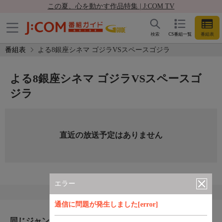
この夏、心を動かす作品特集 | J:COM TV
検索
CS番組一覧
番組表
番組表
よる8銀座シネマ ゴジラVSスペースゴジラ
よる8銀座シネマ ゴジラVSスペースゴ
ジラ
直近の放送予定はありません
エラー
通信に問題が発生しました[error]
同じジャンルのおすすめ番組