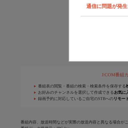
通信に問題が発生しま
J:COM番
番組表の閲覧・番組の検索・検索条件を保存する
お好みのチャンネルを選択して作成できる
お気に
録画予約に対応しているご自宅のSTBへの
リモー
番組内容、放送時間などが実際の放送内容と異なる場合が