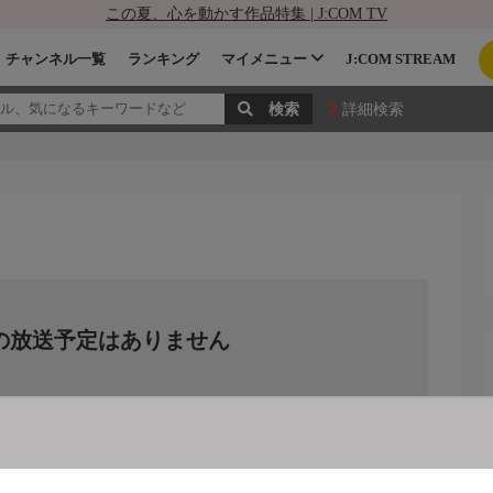
この夏、心を動かす作品特集 | J:COM TV
チャンネル一覧
ランキング
マイメニュー
J:COM STREAM
詳細検索
の放送予定はありません