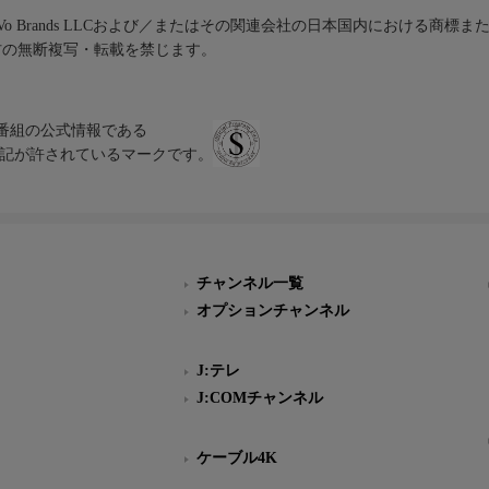
iVo Brands LLCおよび／またはその関連会社の日本国内における商標
材の無断複写・転載を禁じます。
、テレビ番組の公式情報である
スにのみ表記が許されているマークです。
チャンネル一覧
オプションチャンネル
J:テレ
J:COMチャンネル
ケーブル4K