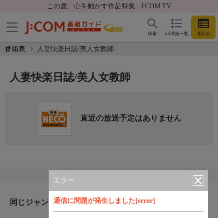
この夏、心を動かす作品特集 | J:COM TV
検索
CS番組一覧
番組表
番組表
人妻快楽日誌/美人女教師
人妻快楽日誌/美人女教師
直近の放送予定はありません
エラー
通信に問題が発生しました[error]
同じジャンルのおすすめ番組