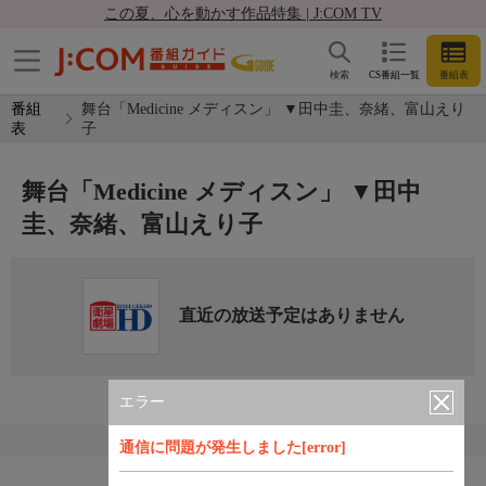
この夏、心を動かす作品特集 | J:COM TV
検索
CS番組一覧
番組表
番組
舞台「Medicine メディスン」 ▼田中圭、奈緒、富山えり
表
子
舞台「Medicine メディスン」 ▼田中
圭、奈緒、富山えり子
直近の放送予定はありません
エラー
通信に問題が発生しました[error]