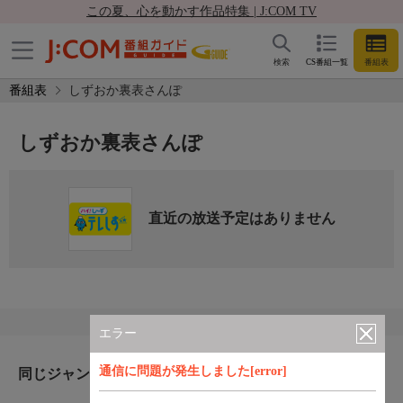
この夏、心を動かす作品特集 | J:COM TV
検索
CS番組一覧
番組表
番組表
しずおか裏表さんぽ
しずおか裏表さんぽ
直近の放送予定はありません
エラー
通信に問題が発生しました[error]
同じジャンルのおすすめ番組