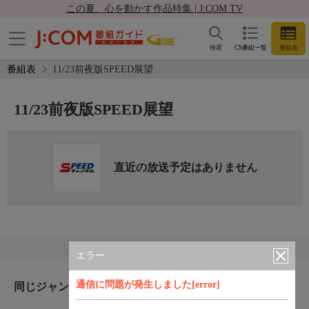
この夏、心を動かす作品特集 | J:COM TV
検索
CS番組一覧
番組表
番組表
11/23前夜版SPEED展望
11/23前夜版SPEED展望
直近の放送予定はありません
エラー
通信に問題が発生しました[error]
同じジャンルのおすすめ番組