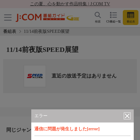
この夏、心を動かす作品特集 | J:COM TV
検索
CS番組一覧
番組表
番組表
11/14前夜版SPEED展望
11/14前夜版SPEED展望
直近の放送予定はありません
エラー
通信に問題が発生しました[error]
同じジャンルのおすすめ番組