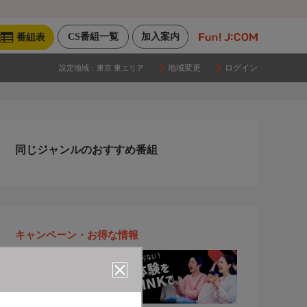
CS番組一覧
加入案内
番組表
地域変更
ログイン
設定地域：
東京 東エリア
同じジャンルのおすすめ番組
キャンペーン・お得な情報