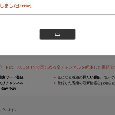
した[error]
OK
組ガイドは、J:COM TVで楽しめる全チャンネルを網羅した番組
検索ワード登録
気になる番組の
見たい番組
一覧への
入りチャンネル
登録した番組の最新情報をお知らせ
ト録画予約
ございます。