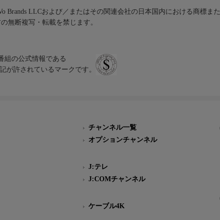
iVo Brands LLCおよび／またはその関連会社の日本国内における商標
材の無断複写・転載を禁じます。
、テレビ番組の公式情報である
スにのみ表記が許されているマークです。
チャンネル一覧
オプションチャンネル
J:テレ
J:COMチャンネル
ケーブル4K