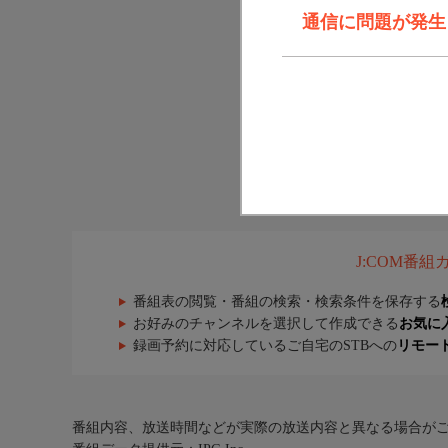
通信に問題が発生しま
J:COM番
番組表の閲覧・番組の検索・検索条件を保存する
お好みのチャンネルを選択して作成できる
お気に
録画予約に対応しているご自宅のSTBへの
リモー
番組内容、放送時間などが実際の放送内容と異なる場合が