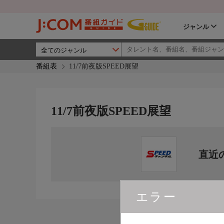
ジャンル
番組表
11/7前夜版SPEED展望
11/7前夜版SPEED展望
直近
エラー