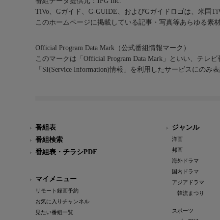
番組データ提供元：IPG Inc.
TiVo、Gガイド、G-GUIDE、およびGガイドロゴは、米国T
このホームページに掲載している記事・写真等あらゆる素
Official Program Data Mark（公式番組情報マーク）
このマークは「Official Program Data Mark」といい
「SI(Service Information)情報」を利用したサービ
番組表
ジャンル
番組検索
洋画
邦画
番組表・チラシPDF
海外ドラマ
国内ドラマ
マイメニュー
アジアドラマ
リモート録画予約
韓流まつり
お気に入りチャンネル
スポーツ
見たい番組一覧