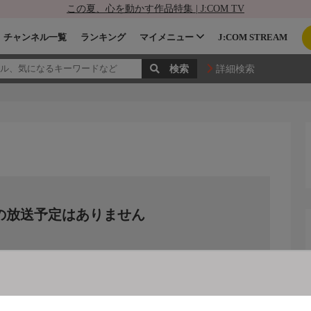
この夏、心を動かす作品特集 | J:COM TV
チャンネル一覧
ランキング
マイメニュー
J:COM STREAM
詳細検索
の放送予定はありません