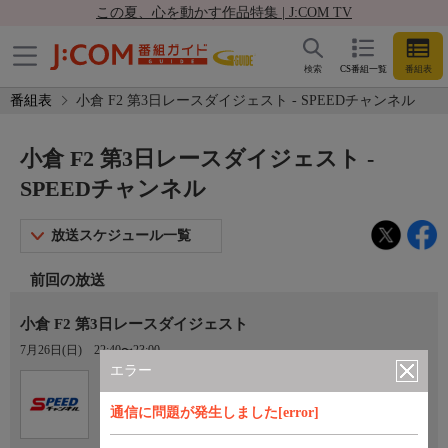
この夏、心を動かす作品特集 | J:COM TV
検索
CS番組一覧
番組表
番組表
小倉 F2 第3日レースダイジェスト - SPEEDチャンネル
小倉 F2 第3日レースダイジェスト -
SPEEDチャンネル
放送スケジュール一覧
前回の放送
小倉 F2 第3日レースダイジェスト
7月26日(日)
22:40〜23:00
エラー
Ch.923
オプション
SPEEDチャンネル
通信に問題が発生しました[error]