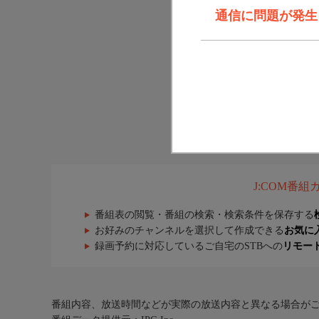
通信に問題が発生しま
J:COM番
番組表の閲覧・番組の検索・検索条件を保存する
お好みのチャンネルを選択して作成できる
お気に
録画予約に対応しているご自宅のSTBへの
リモー
番組内容、放送時間などが実際の放送内容と異なる場合が