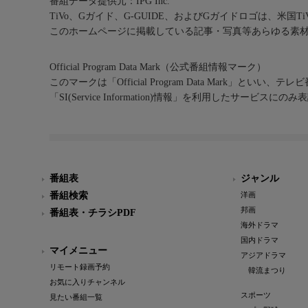
番組データ提供元：IPG Inc.
TiVo、Gガイド、G-GUIDE、およびGガイドロゴは、米国T
このホームページに掲載している記事・写真等あらゆる素
Official Program Data Mark（公式番組情報マーク）
このマークは「Official Program Data Mark」といい
「SI(Service Information)情報」を利用したサービ
番組表
ジャンル
番組検索
洋画
邦画
番組表・チラシPDF
海外ドラマ
国内ドラマ
マイメニュー
アジアドラマ
リモート録画予約
韓流まつり
お気に入りチャンネル
スポーツ
見たい番組一覧