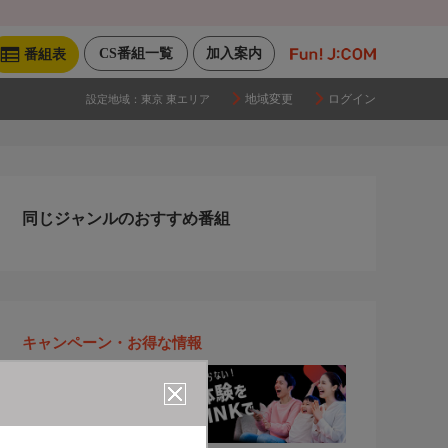
CS番組一覧
加入案内
番組表
地域変更
ログイン
設定地域：
東京 東エリア
同じジャンルのおすすめ番組
キャンペーン・お得な情報