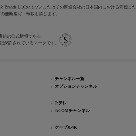
iVo Brands LLCおよび／またはその関連会社の日本国内における商標
材の無断複写・転載を禁じます。
、テレビ番組の公式情報である
スにのみ表記が許されているマークです。
チャンネル一覧
オプションチャンネル
J:テレ
J:COMチャンネル
ケーブル4K