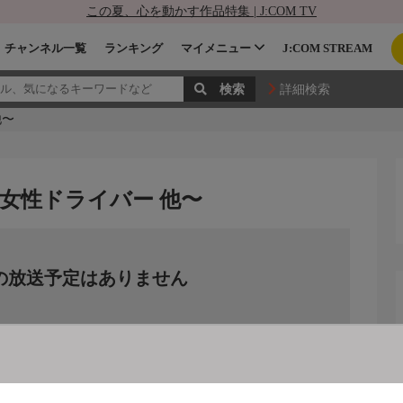
この夏、心を動かす作品特集 | J:COM TV
チャンネル一覧
ランキング
マイメニュー
J:COM STREAM
詳細検索
他〜
女性ドライバー 他〜
の放送予定はありません