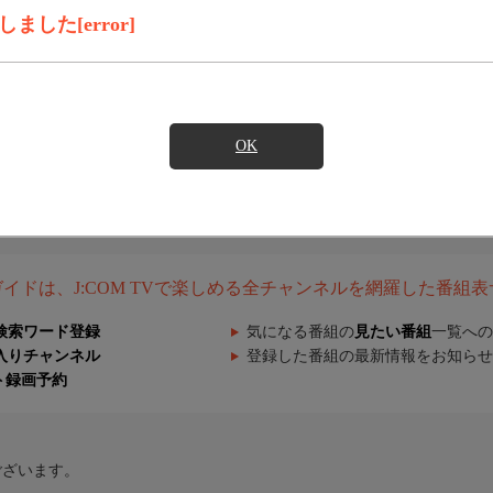
した[error]
OK
組ガイドは、J:COM TVで楽しめる全チャンネルを網羅した番組
検索ワード登録
気になる番組の
見たい番組
一覧への
入りチャンネル
登録した番組の最新情報をお知らせ
ト録画予約
ございます。