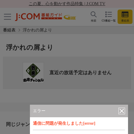
この夏、心を動かす作品特集 | J:COM TV
検索
CS番組一覧
番組表
番組表
浮かれの屑より
浮かれの屑より
直近の放送予定はありません
エラー
通信に問題が発生しました[error]
同じジャンルのおすすめ番組