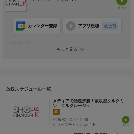
カレンダー登録
アプリ視聴
放送前
番組詳細内容
もっと見る
お知らせ
日本初のショッピング専門チャンネルとして1996年にスタート。
ファッション、ビューティー、ホームグッズ、グルメなど、バイ
ヤーが厳選した商品を24時間ご紹介。世界中の逸品に出会う喜び
を生放送ならではの臨場感と一緒にお楽しみください。
＊ライブ放送につき、番組および商品内容に変更が生じる場合も
放送スケジュール一覧
ございます。
メディアで話題沸騰！吸収型クルクミ
ＨＰ：https://www.shopch.jp
ン クルクルージュ
4K
8/19(水)
13:00～14:00
ショップチャンネル ４Ｋ