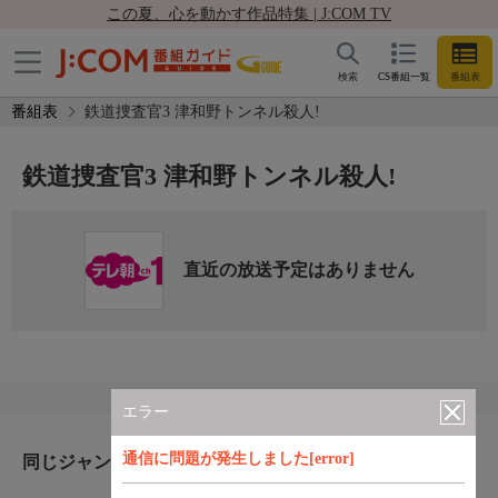
この夏、心を動かす作品特集 | J:COM TV
検索
CS番組一覧
番組表
番組表
鉄道捜査官3 津和野トンネル殺人!
鉄道捜査官3 津和野トンネル殺人!
直近の放送予定はありません
エラー
通信に問題が発生しました[error]
同じジャンルのおすすめ番組