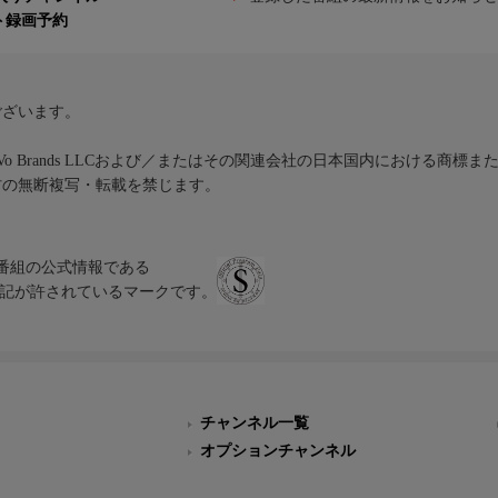
ト録画予約
ございます。
iVo Brands LLCおよび／またはその関連会社の日本国内における商標
材の無断複写・転載を禁じます。
、テレビ番組の公式情報である
スにのみ表記が許されているマークです。
チャンネル一覧
オプションチャンネル