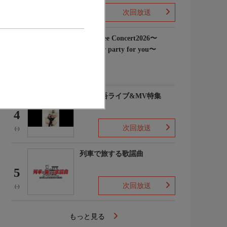
次回放送
(3)
Rain Tree Concert2026〜
Summer party for you〜
3
(-)
浜田省吾ライブ&MV特集
4
次回放送
(-)
列車で旅する歌謡曲
5
次回放送
(-)
もっと見る