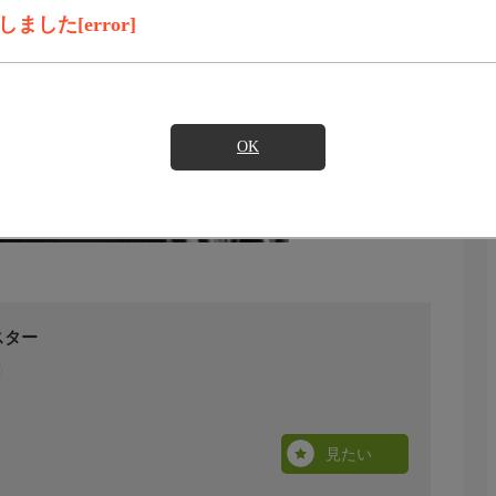
した[error]
OK
スター
見たい