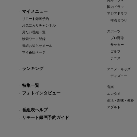
海外ドラマ
国内ドラマ
マイメニュー
アジアドラマ
リモート録画予約
韓流まつり
お気に入りチャンネル
スポーツ
見たい番組一覧
プロ野球
検索ワード登録
サッカー
番組お知らせメール
ゴルフ
マイ番組ページ
テニス
ランキング
アニメ・キッズ
ディズニー
特集一覧
音楽
フォトインタビュー
エンタメ
生活・趣味・教養
アダルト
番組表ヘルプ
リモート録画予約ガイド