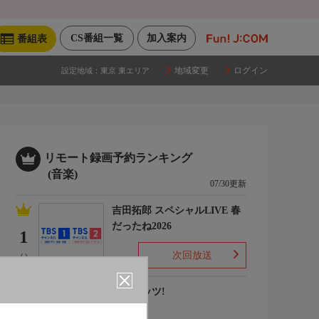
CS番組一覧
加入案内
番組表
地域変更
ログイン
設定地域：
東京 東エリア
リモート録画予約ランキング
(音楽)
07/30更新
吉田拓郎 スペシャルLIVE 春
だったね2026
1
次回放送
(-)
ナウヒッツ!
2