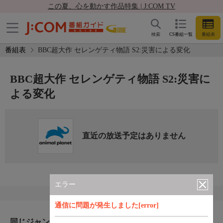
この夏、心を動かす作品特集 | J:COM TV
検索
CS番組一覧
番組表
番組表
BBC超大作 セレンゲティ物語 S2:災害による変化
BBC超大作 セレンゲティ物語 S2:災害に
よる変化
直近の放送予定はありません
エラー
通信に問題が発生しました[error]
同じジャンルのおすすめ番組