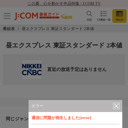
この夏、心を動かす作品特集 | J:COM TV
検索
CS番組一覧
番組表
番組表
昼エクスプレス 東証スタンダード 2本値
昼エクスプレス 東証スタンダード 2本値
直近の放送予定はありません
エラー
通信に問題が発生しました[error]
同じジャンルのおすすめ番組