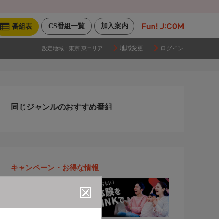
CS番組一覧
加入案内
番組表
地域変更
ログイン
設定地域：
東京 東エリア
同じジャンルのおすすめ番組
キャンペーン・お得な情報