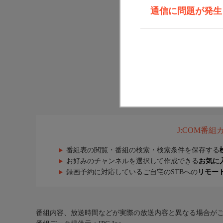
通信に問題が発生しま
J:COM番
番組表の閲覧・番組の検索・検索条件を保存する
お好みのチャンネルを選択して作成できる
お気に
録画予約に対応しているご自宅のSTBへの
リモー
番組内容、放送時間などが実際の放送内容と異なる場合が