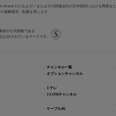
iVo Brands LLCおよび／またはその関連会社の日本国内における商標
材の無断複写・転載を禁じます。
、テレビ番組の公式情報である
スにのみ表記が許されているマークです。
チャンネル一覧
オプションチャンネル
J:テレ
J:COMチャンネル
ケーブル4K