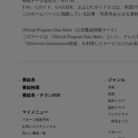
番組データ提供元：IPG Inc.
TiVo、Gガイド、G-GUIDE、およびGガイドロゴは、米国T
このホームページに掲載している記事・写真等あらゆる素
Official Program Data Mark（公式番組情報マーク）
このマークは「Official Program Data Mark」といい
「SI(Service Information)情報」を利用したサービ
番組表
ジャンル
番組検索
洋画
邦画
番組表・チラシPDF
海外ドラマ
国内ドラマ
マイメニュー
アジアドラマ
リモート録画予約
韓流まつり
お気に入りチャンネル
スポーツ
見たい番組一覧