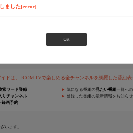
した[error]
OK
組ガイドは、J:COM TVで楽しめる全チャンネルを網羅した番組
検索ワード登録
気になる番組の
見たい番組
一覧への
入りチャンネル
登録した番組の最新情報をお知らせ
ト録画予約
ございます。