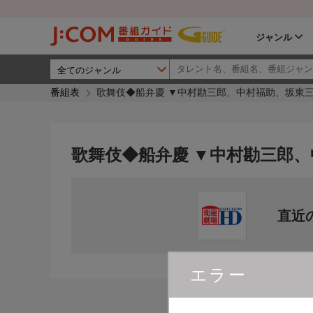
ジャンル
番組表
歌舞伎◆船弁慶 ▼中村勘三郎、中村福助、坂東
歌舞伎◆船弁慶 ▼中村勘三郎
直近
エラー