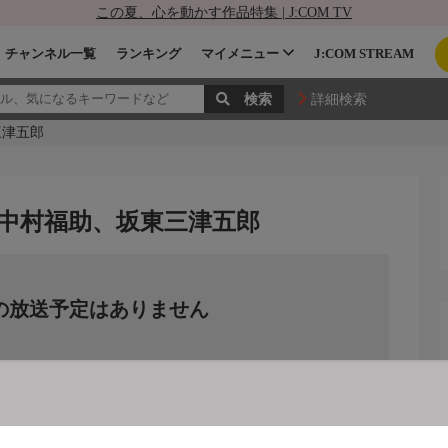
この夏、心を動かす作品特集 | J:COM TV
チャンネル一覧
ランキング
マイメニュー
J:COM STREAM
詳細検索
三津五郎
、中村福助、坂東三津五郎
の放送予定はありません