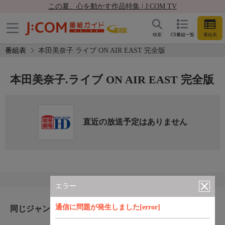
この夏、心を動かす作品特集 | J:COM TV
検索
CS番組一覧
番組表
番組表
本田美奈子.ライブ ON AIR EAST 完全版
本田美奈子.ライブ ON AIR EAST 完全版
直近の放送予定はありません
エラー
通信に問題が発生しました[error]
同じジャンルのおすすめ番組