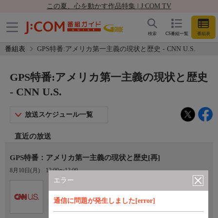
この夏、心を動かす作品特集 | J:COM TV
検索
CS番組一覧
番組表
番組表
GPS特番:アメリカ第一主義の現状と歴史 - CNN U.S.
GPS特番:アメリカ第一主義の現状と歴史
- CNN U.S.
放送スケジュール一覧
直近の放送
GPS特番：アメリカ第一主義の現状と歴史[再]
8月10日(月)
12:00〜13:00
エラー
Ch.304
オプション
CNN U.S.
通信に問題が発生しました[error]