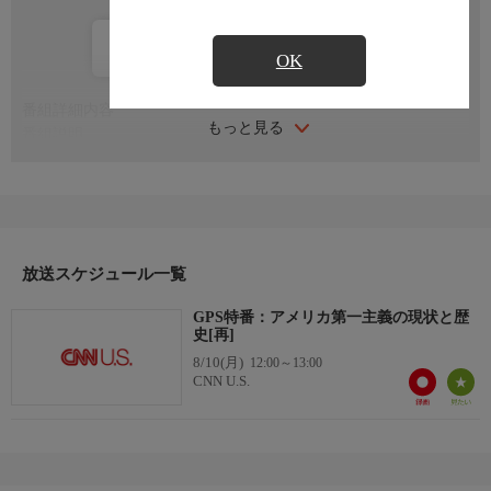
カレンダー登録
OK
番組詳細内容
もっと見る
番組説明
共和党トランプ前大統領が掲げる「アメリカ第一主義」。番組ホ
ストのファリード・ザカリアが孤立主義から連なる歴史を検証、
大統領選の結果が米外交に及ぼす影響を考える。
放送スケジュール一覧
GPS特番：アメリカ第一主義の現状と歴
史[再]
8/10(月)
12:00～13:00
CNN U.S.