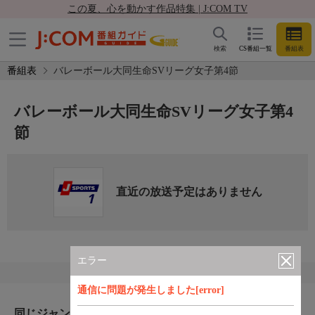
この夏、心を動かす作品特集 | J:COM TV
検索
CS番組一覧
番組表
番組表
バレーボール大同生命SVリーグ女子第4節
バレーボール大同生命SVリーグ女子第4
節
直近の放送予定はありません
エラー
通信に問題が発生しました[error]
同じジャンルのおすすめ番組