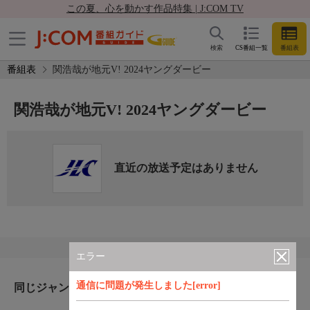
この夏、心を動かす作品特集 | J:COM TV
検索
CS番組一覧
番組表
番組表
関浩哉が地元V! 2024ヤングダービー
関浩哉が地元V! 2024ヤングダービー
直近の放送予定はありません
エラー
通信に問題が発生しました[error]
同じジャンルのおすすめ番組