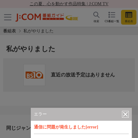
この夏、心を動かす作品特集 | J:COM TV
検索
CS番組一覧
番組表
番組表
私がやりました
私がやりました
直近の放送予定はありません
エラー
通信に問題が発生しました[error]
同じジャンルのおすすめ番組