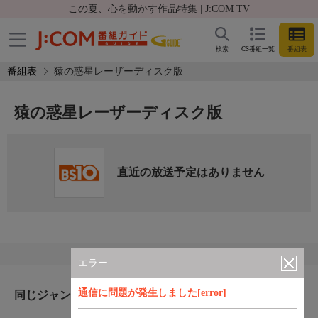
この夏、心を動かす作品特集 | J:COM TV
検索
CS番組一覧
番組表
番組表
猿の惑星レーザーディスク版
猿の惑星レーザーディスク版
直近の放送予定はありません
エラー
通信に問題が発生しました[error]
同じジャンルのおすすめ番組