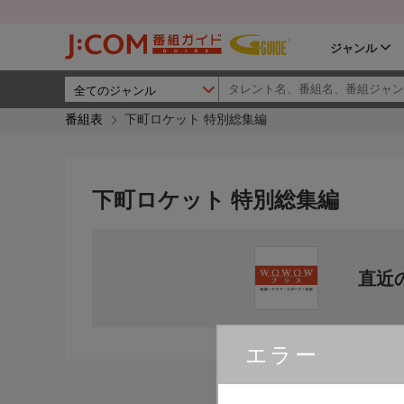
ジャンル
番組表
下町ロケット 特別総集編
下町ロケット 特別総集編
直近
エラー