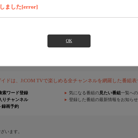
した[error]
OK
組ガイドは、J:COM TVで楽しめる全チャンネルを網羅した番組
検索ワード登録
気になる番組の
見たい番組
一覧への
入りチャンネル
登録した番組の最新情報をお知らせ
ト録画予約
ございます。