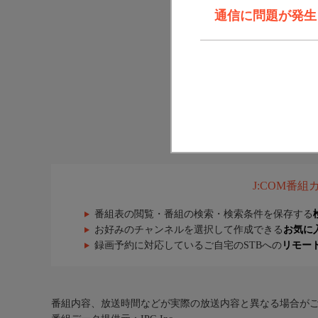
通信に問題が発生しま
J:COM番
番組表の閲覧・番組の検索・検索条件を保存する
お好みのチャンネルを選択して作成できる
お気に
録画予約に対応しているご自宅のSTBへの
リモー
番組内容、放送時間などが実際の放送内容と異なる場合が