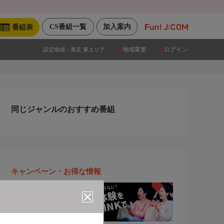
CS番組一覧
加入案内
番組表
地域変更
ログイン
設定地域：
東京 東エリア
同じジャンルのおすすめ番組
キャンペーン・お得な情報