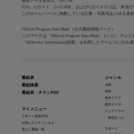
番組データ提供元：IPG Inc.
TiVo、Gガイド、G-GUIDE、およびGガイドロゴは、米国T
このホームページに掲載している記事・写真等あらゆる素
Official Program Data Mark（公式番組情報マーク）
このマークは「Official Program Data Mark」といい
「SI(Service Information)情報」を利用したサービ
番組表
ジャンル
番組検索
洋画
邦画
番組表・チラシPDF
海外ドラマ
国内ドラマ
マイメニュー
アジアドラマ
リモート録画予約
韓流まつり
お気に入りチャンネル
スポーツ
見たい番組一覧