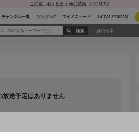
この夏、心を動かす作品特集 | J:COM TV
チャンネル一覧
ランキング
マイメニュー
J:COM STREAM
詳細検索
の放送予定はありません