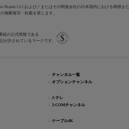
iVo Brands LLCおよび／またはその関連会社の日本国内における商標
材の無断複写・転載を禁じます。
、テレビ番組の公式情報である
スにのみ表記が許されているマークです。
チャンネル一覧
オプションチャンネル
J:テレ
J:COMチャンネル
ケーブル4K