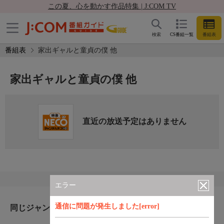
この夏、心を動かす作品特集 | J:COM TV
検索
CS番組一覧
番組表
番組表
家出ギャルと童貞の僕 他
家出ギャルと童貞の僕 他
直近の放送予定はありません
エラー
通信に問題が発生しました[error]
同じジャンルのおすすめ番組