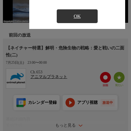
OK
前回の放送
【ネイチャー特選】解明・危険生物の戦略：愛と戦いの二面
性(二)
7月25日(土)
23:00〜00:00
Ch.653
アニマルプラネット
カレンダー登録
アプリ視聴
放送中
番組詳細内容
もっと見る
番組詳細