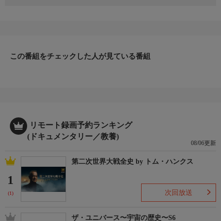
狩りのメソッドを、捕食動物の視点から見てみよう。世界のハン
ターの驚くべきテクニックを紹介する。ハンターたちの愛と戦い
を見てみよう。より大きな獲物を得るために協力する動物もいれ
ば、愛する相手を獲物にする動物も…。
この番組をチェックした人が見ている番組
リモート録画予約ランキング
(ドキュメンタリー／教養)
08/06更新
第二次世界大戦全史 by トム・ハンクス
1
次回放送
(1)
ザ・ユニバース〜宇宙の歴史〜S6