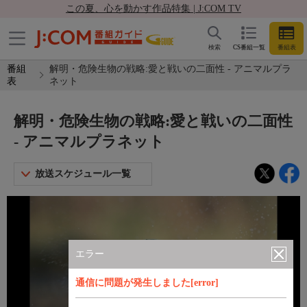
この夏、心を動かす作品特集 | J:COM TV
検索
CS番組一覧
番組表
番組
解明・危険生物の戦略:愛と戦いの二面性 - アニマルプラ
表
ネット
解明・危険生物の戦略:愛と戦いの二面性
- アニマルプラネット
放送スケジュール一覧
エラー
通信に問題が発生しました[error]