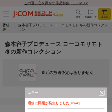
この夏、心を動かす作品特集 | J:COM TV
検索
CS番組一覧
番組表
番組
森本容子プロデュース ヨーコモリモト 冬の新作コレクシ
表
ョン
森本容子プロデュース ヨーコモリモト
冬の新作コレクション
直近の放送予定はありません
エラー
通信に問題が発生しました[error]